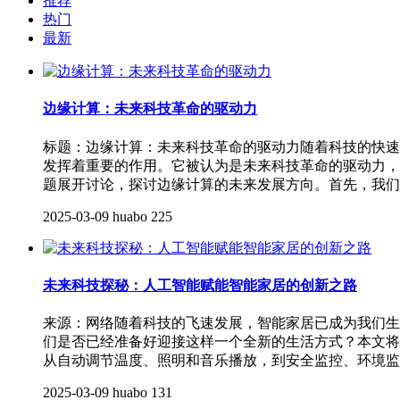
推荐
热门
最新
边缘计算：未来科技革命的驱动力
标题：边缘计算：未来科技革命的驱动力随着科技的快速
发挥着重要的作用。它被认为是未来科技革命的驱动力，
题展开讨论，探讨边缘计算的未来发展方向。首先，我们
2025-03-09
huabo
225
未来科技探秘：人工智能赋能智能家居的创新之路
来源：网络随着科技的飞速发展，智能家居已成为我们生
们是否已经准备好迎接这样一个全新的生活方式？本文将
从自动调节温度、照明和音乐播放，到安全监控、环境监
2025-03-09
huabo
131