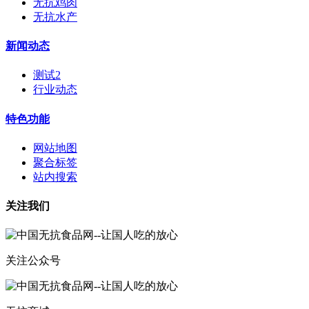
无抗鸡肉
无抗水产
新闻动态
测试2
行业动态
特色功能
网站地图
聚合标签
站内搜索
关注我们
关注公众号